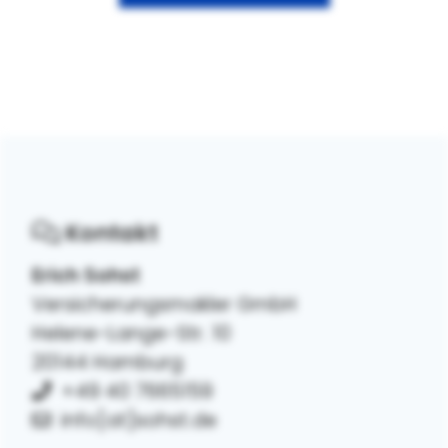
Kontakt
Erich Sohst
Versicherungsmakler GmbH
Helene-Lange-Str. 10
20144 Hamburg
+49 40 7665159
info[at]sohst.de