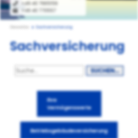
+49 40 7665159
+49 40 770557
Gewerbe
Sachversicherung
Sachversicherung
SUCHEN...
Ihre
Vermögenswerte
Betriebsgebäudeversicherung