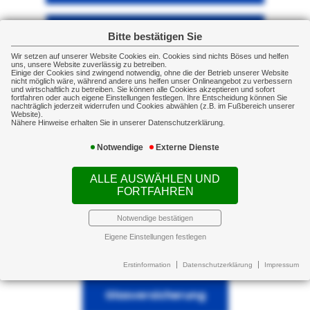
Geschäftsinhaltsversicherung
Bitte bestätigen Sie
Wir setzen auf unserer Website Cookies ein. Cookies sind nichts Böses und helfen
uns, unsere Website zuverlässig zu betreiben.
Einige der Cookies sind zwingend notwendig, ohne die der Betrieb unserer Website
nicht möglich wäre, während andere uns helfen unser Onlineangebot zu verbessern
Maschinenversicherung
und wirtschaftlich zu betreiben. Sie können alle Cookies akzeptieren und sofort
fortfahren oder auch eigene Einstellungen festlegen. Ihre Entscheidung können Sie
nachträglich jederzeit widerrufen und Cookies abwählen (z.B. im Fußbereich unserer
Website).
Nähere Hinweise erhalten Sie in unserer Datenschutzerklärung.
Elektronikversicherung
Notwendige
Externe Dienste
ALLE AUSWÄHLEN UND
Fotovoltaikversicherung
FORTFAHREN
Notwendige bestätigen
Eigene Einstellungen festlegen
Transportversicherung
Erstinformation
Datenschutzerklärung
Impressum
Glasversicherung