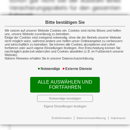
Schon gar nicht bei der Auswahl eines
Versicherungspakets für den gesamten
Fuhrpark.
Bitte bestätigen Sie
Ob Betriebs-, Brems- und
Wir setzen auf unserer Website Cookies ein. Cookies sind nichts Böses und helfen
uns, unsere Website zuverlässig zu betreiben.
Bruchschäden, Leasing-Absicherung
Einige der Cookies sind zwingend notwendig, ohne die der Betrieb unserer Website
nicht möglich wäre, während andere uns helfen unser Onlineangebot zu verbessern
(GAP) oder Bonusregelungen, bei
und wirtschaftlich zu betreiben. Sie können alle Cookies akzeptieren und sofort
fortfahren oder auch eigene Einstellungen festlegen. Ihre Entscheidung können Sie
gutem Schadenverlauf gibt es nahezu
nachträglich jederzeit widerrufen und Cookies abwählen (z.B. im Fußbereich unserer
Website).
keinen Bereich rund um den Fuhrpark,
Nähere Hinweise erhalten Sie in unserer Datenschutzerklärung.
vom Geschäftswagen bis hin zum LKW,
Notwendige
Externe Dienste
der sich nicht passgenau absichern
lässt.
ALLE AUSWÄHLEN UND
FORTFAHREN
Weiterführende Informationen zu
Notwendige bestätigen
diesem Thema finden Sie
hier
Eigene Einstellungen festlegen
Erstinformation
Datenschutzerklärung
Impressum