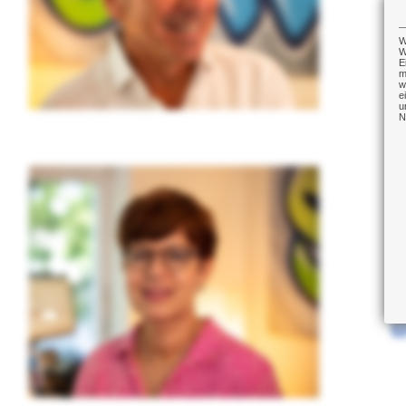
W
W
E
m
w
e
u
N
V
K