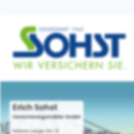
Erich Sohst
Versicherungsmakler GmbH
Helene-Lange-Str. 10