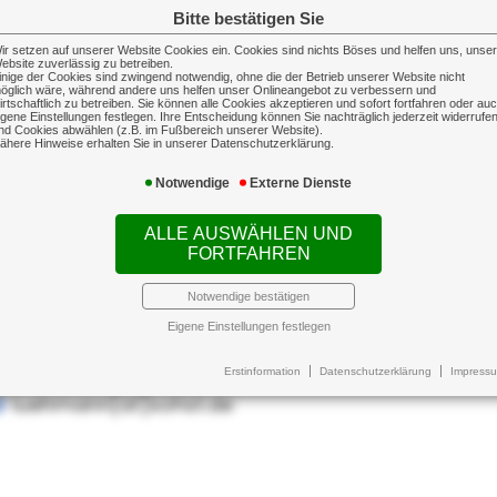
040 / 77 05 57
Bitte bestätigen Sie
thiel[at]sohst.de
ir setzen auf unserer Website Cookies ein. Cookies sind nichts Böses und helfen uns, unse
ebsite zuverlässig zu betreiben.
inige der Cookies sind zwingend notwendig, ohne die der Betrieb unserer Website nicht
öglich wäre, während andere uns helfen unser Onlineangebot zu verbessern und
irtschaftlich zu betreiben. Sie können alle Cookies akzeptieren und sofort fortfahren oder au
igene Einstellungen festlegen. Ihre Entscheidung können Sie nachträglich jederzeit widerrufe
nd Cookies abwählen (z.B. im Fußbereich unserer Website).
ähere Hinweise erhalten Sie in unserer Datenschutzerklärung.
Notwendige
Externe Dienste
Susan Lühmann
ALLE AUSWÄHLEN UND
FORTFAHREN
ersicherungskauffrau
undenberaterin
Notwendige bestätigen
Eigene Einstellungen festlegen
040 / 766 51 59
040 / 77 05 57
Erstinformation
Datenschutzerklärung
Impress
luehmann[at]sohst.de