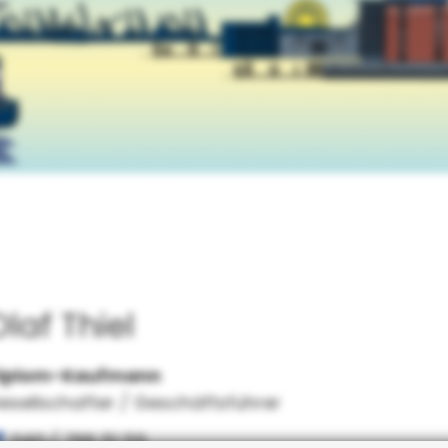
laf Thiel
iplom-Kaufmann
esellschafter / Geschäftsführer
040 / 766 51 59