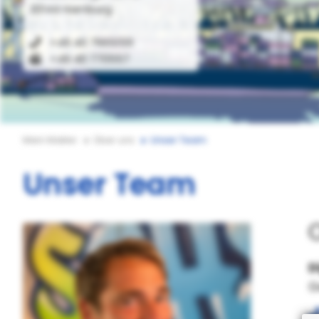
20144 Hamburg
zurück
+49 40 7665159
+49 40 770557
Mein Makler
Über uns
Unser Team
Unser Team
O
D
G