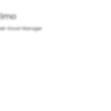
Elmo
eel-Good-Manager