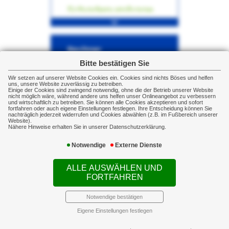
Schadenumfrage
Rechner
Bitte bestätigen Sie
Altersrentenrechner
Wir setzen auf unserer Website Cookies ein. Cookies sind nichts Böses und helfen
uns, unsere Website zuverlässig zu betreiben.
Einige der Cookies sind zwingend notwendig, ohne die der Betrieb unserer Website
Rentenbedarfsrechner
nicht möglich wäre, während andere uns helfen unser Onlineangebot zu verbessern
und wirtschaftlich zu betreiben. Sie können alle Cookies akzeptieren und sofort
fortfahren oder auch eigene Einstellungen festlegen. Ihre Entscheidung können Sie
nachträglich jederzeit widerrufen und Cookies abwählen (z.B. im Fußbereich unserer
Ansparrechner
Website).
Nähere Hinweise erhalten Sie in unserer Datenschutzerklärung.
Renditerechner
Notwendige
Externe Dienste
Zinsrechner
ALLE AUSWÄHLEN UND
FORTFAHREN
Themen
Service-
Reiserechner
App
Notwendige bestätigen
Eigene Einstellungen festlegen